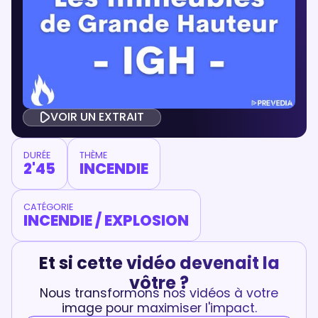
VOIR UN EXTRAIT
DURÉE
THÈME
2'45
INCENDIE
CATÉGORIE
INCENDIE / EXPLOSION
Et si cette vidéo devenait la
vôtre ?
Nous transformons nos vidéos à votre
image pour maximiser l'impact.