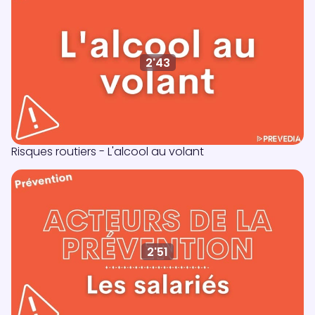
2'43
Risques routiers - L'alcool au volant
2'51