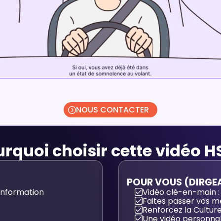
NOUS CONTACTER
rquoi choisir cette vidéo H
POUR VOUS (DIRGEA
information
Vidéo clé-en-main : 
Faites passer vos 
Renforcez la Cultur
Une vidéo personnal