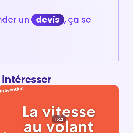
der un
devis
, ça se
 intéresser
1'34