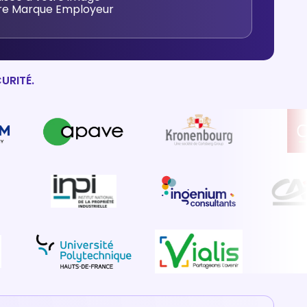
tre Marque Employeur
URITÉ.