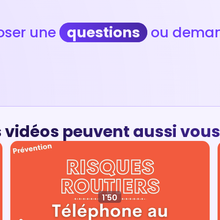
poser une
questions
ou deman
 vidéos peuvent aussi vous
1'50