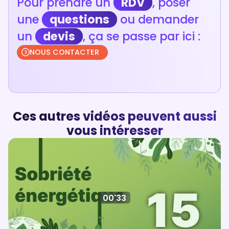
Pour prendre un
RDV
, poser
une
questions
ou demander
un
devis
, ça se passe par ici :
NOUS CONTACTER
Ces autres vidéos peuvent aussi
vous intéresser
00'33